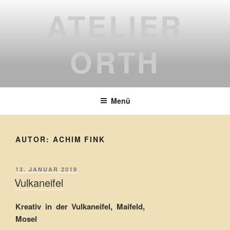
Zum
ATELIER
Inhalt
springen
ORTH
Menü
AUTOR:
ACHIM FINK
VERÖFFENTLICHT
13. JANUAR 2019
AM
Vulkaneifel
Kreativ in der Vulkaneifel, Maifeld,
Mosel